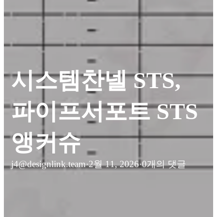
시스템찬넬 STS,
파이프서포트 STS
앵커슈
j4@designlink.team
·
2월 11, 2026
·
0개의 댓글