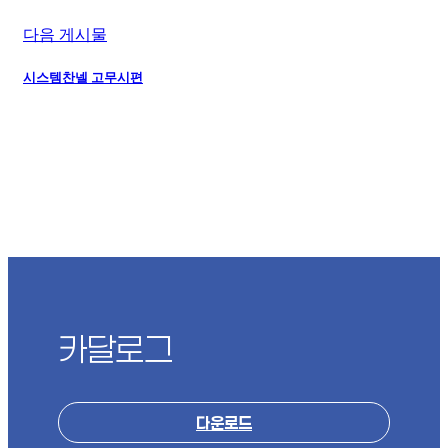
다음 게시물
시스템찬넬 고무시편
카달로그
다운로드