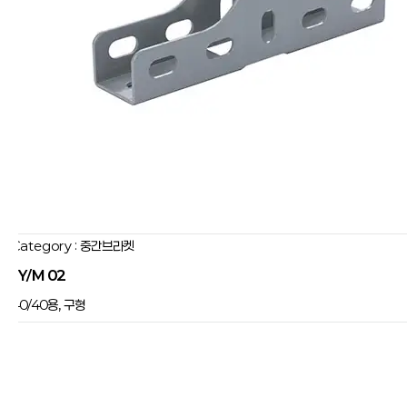
Category : 중간브라켓
JY/M 02
40/40용, 구형