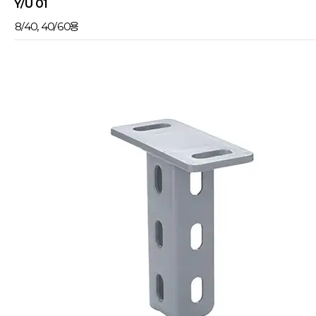
JY/U 01
8/40, 40/60용