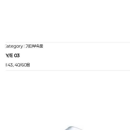
Category : 기타부속품
JY/E 03
:43, 40/60용