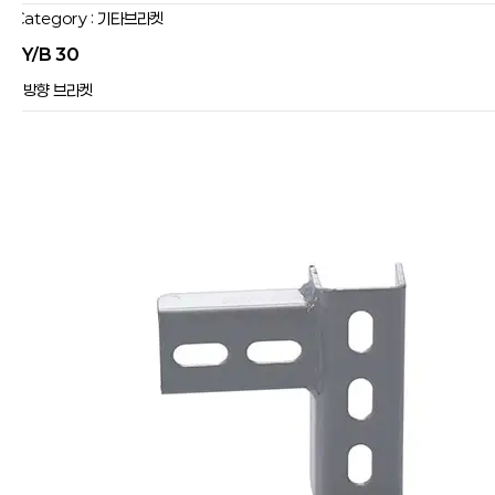
Category : 기타브라켓
JY/B 30
3방향 브라켓