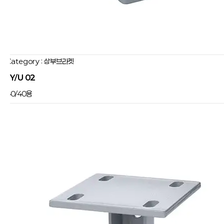
Category : 상부브라켓
JY/U 02
40/40용