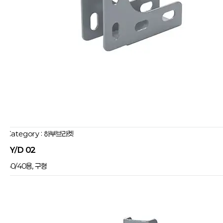
Category : 하부브라켓
JY/D 02
40/40용, 구형