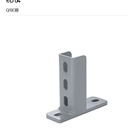
JY/D 04
40/80용