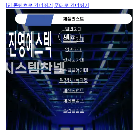
메인 콘텐츠로 건너뛰기
푸터로 건너뛰기
제품리스트
일반가대
메뉴
일체형가대
앙카가대
경사로가대
시
스
템
찬
넬
배수펌프용가대
월(벽체)브라켓
제진유밴드
제진클램프
슬립클램프