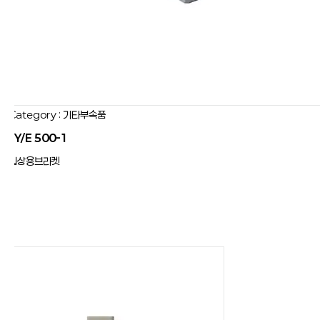
Category : 기타부속품
JY/E 500-1
입상용브라켓