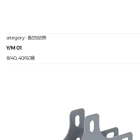
Category : 중간브라켓
JY/M 01
8/40, 40/60용