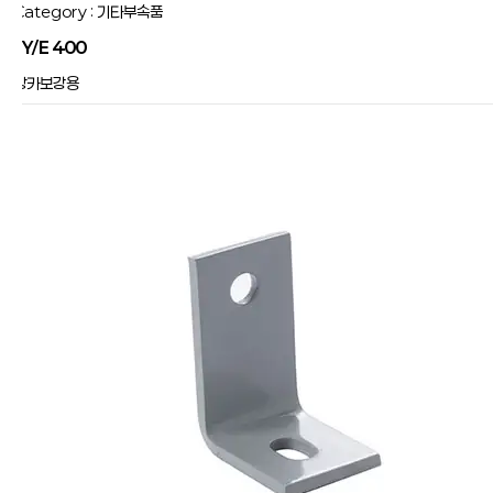
Category : 기타부속품
JY/E 400
앙카보강용