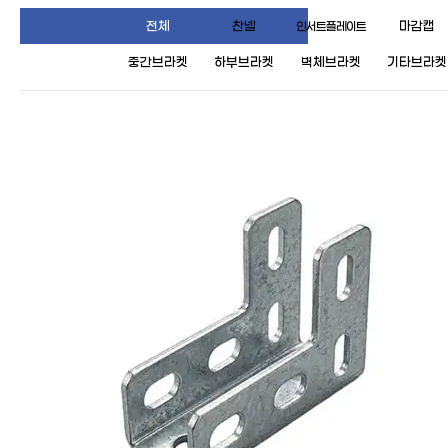
전체
찬넬
마감캡
인서트플레이트
중간브라켓
하부브라켓
벽체브라켓
기타브라켓