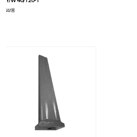
JY/W 40/120-1
입상용