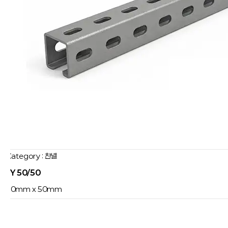
Category : 찬넬
JY 50/50
50mm x 50mm