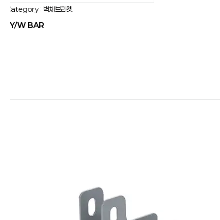
Category : 벽체브라켓
JY/W BAR
.