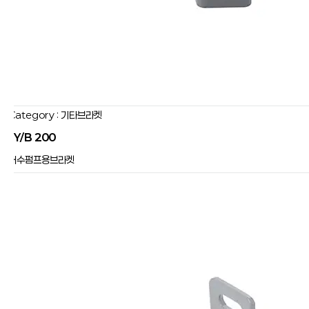
Category : 기타브라켓
JY/B 200
배수펌프용브라켓