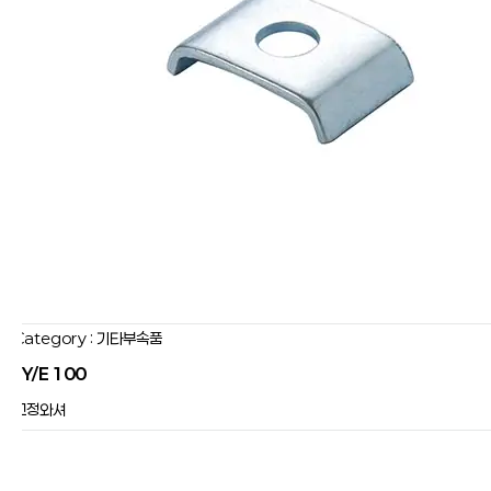
Category : 기타부속품
JY/E 100
고정와셔