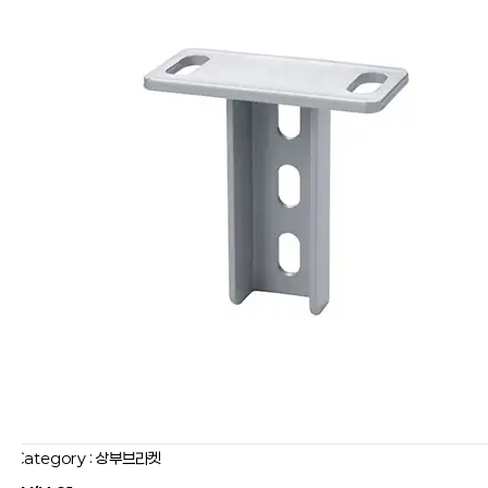
Category : 상부브라켓