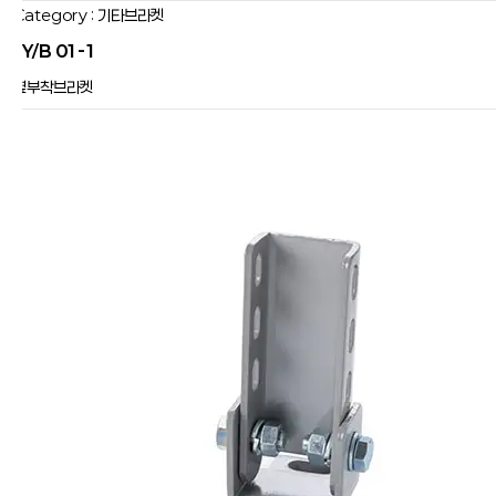
Category : 기타브라켓
JY/B 01-1
옆부착브라켓