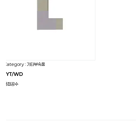
Category : 기타부속품
JYT/WD
용접공수