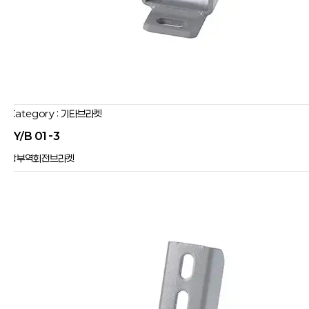
Category : 기타브라켓
JY/B 01-3
상부역회전브라켓