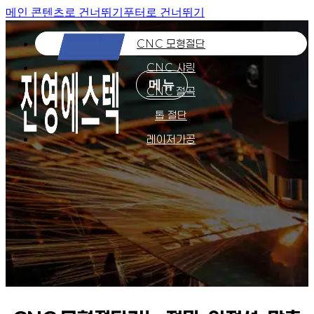
메인 콘텐츠로 건너뛰기
푸터로 건너뛰기
CNC 모형절단
CNC 샤링
메뉴
CNC 절곡
톱 절단
레이저가공